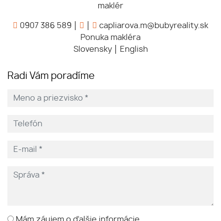
maklér
0907 386 589
capliarova.m@bubyreality.sk
Ponuka makléra
Slovensky
English
Radi Vám poradíme
Mám záujem o ďalšie informácie.