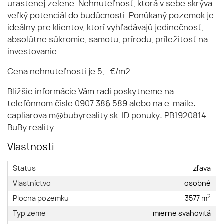
urastenej zelene. Nehnuteľnosť, ktorá v sebe skrýva
veľký potenciál do budúcnosti. Ponúkaný pozemok je
ideálny pre klientov, ktorí vyhľadávajú jedinečnosť,
absolútne súkromie, samotu, prírodu, príležitosť na
investovanie.
Cena nehnuteľnosti je 5,- €/m2.
Bližšie informácie Vám radi poskytneme na
telefónnom čísle 0907 386 589 alebo na e-maile:
capliarova.m@bubyreality.sk. ID ponuky: PB1920814
BuBy reality.
Vlastnosti
Status:
zľava
Vlastníctvo:
osobné
2
Plocha pozemku:
3577 m
Typ zeme:
mierne svahovitá