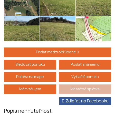
Pridať medzi obľúbené
Sledovať ponuku
Poslať známemu
Poloha na mape
Vytlačiť ponuku
Mám záujem
Mesačná splátka
Zdieľať na Facebooku
Popis nehnuteľnosti