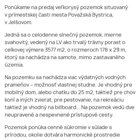
Ponúkame na predaj veľkorysý pozemok situovaný
v prímestskej časti mesta Považská Bystrica,
v Jelšovom.
Jedná sa o celodenne slnečný pozemok, mierne
svahovitý, vedený na LV ako trvalý trávny porast o
celkovej výmere 3577 m2, o rozmeroch 178 x 29 m,
ktorý sa nachádza na samote, mimo zastavaného
územia.
Na pozemku sa nachádza viac výdatných vodných
prameňov – možnosť vlastnej studne. Je vhodný pre
mobilný dom, alebo chatku do 25 m2, taktiež pre chov
koní a iných zvierat, pre pestovanie, na rekreáciu
taktiež je vhodný na billboard... Na pozemok vedú dve
neupravené a nespevnené prístupové cesty.
Pozemok ponúka cenné súkromie v súlade s
prírodou, okolie dotvára harmonické prostredie