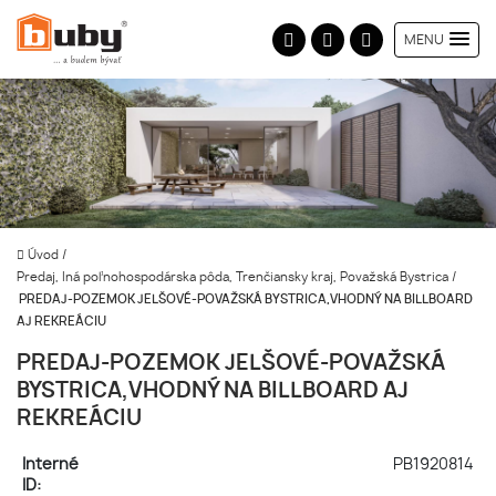
MENU
Úvod
/
Predaj, Iná poľnohospodárska pôda, Trenčiansky kraj, Považská Bystrica
/
PREDAJ-POZEMOK JELŠOVÉ-POVAŽSKÁ BYSTRICA,VHODNÝ NA BILLBOARD
AJ REKREÁCIU
PREDAJ-POZEMOK JELŠOVÉ-POVAŽSKÁ
BYSTRICA,VHODNÝ NA BILLBOARD AJ
REKREÁCIU
Interné
PB1920814
ID: