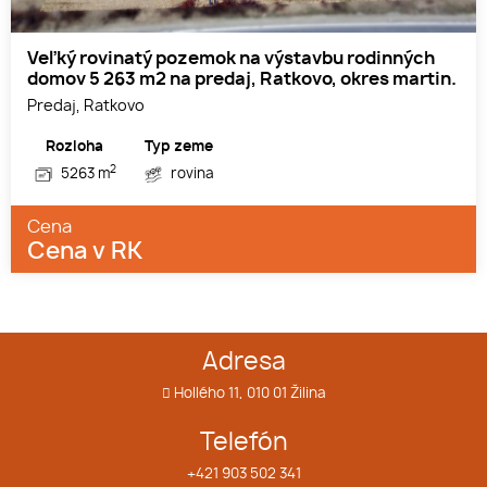
Veľký rovinatý pozemok na výstavbu rodinných
domov 5 263 m2 na predaj, Ratkovo, okres martin.
Predaj, Ratkovo
Rozloha
Typ zeme
2
5263 m
rovina
Cena
Cena v RK
Adresa
Hollého 11, 010 01 Žilina
Telefón
+421 903 502 341