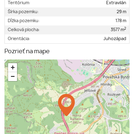
Teritórium:
Extravilán
Šírka pozemku:
29 m
Dĺžka pozemku:
178 m
2
Celková plocha:
3577 m
Orientácia:
Juhozápad
Pozrieť na mape
+
−