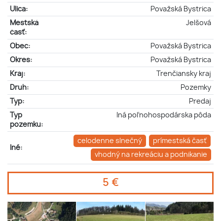
Ulica:
Považská Bystrica
Mestská
Jelšová
časť:
Obec:
Považská Bystrica
Okres:
Považská Bystrica
Kraj:
Trenčiansky kraj
Druh:
Pozemky
Typ:
Predaj
Typ
Iná poľnohospodárska pôda
pozemku:
celodenne slnečný
prímestská časť
Iné:
vhodný na rekreáciu a podnikanie
5 €