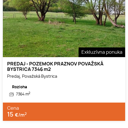
Exkluzívna ponuka
PREDAJ - POZEMOK PRAZNOV POVAŽSKÁ
BYSTRICA 7346 m2
Predaj, Považská Bystrica
Rozloha
2
7364 m
Cena
15
2
€/m