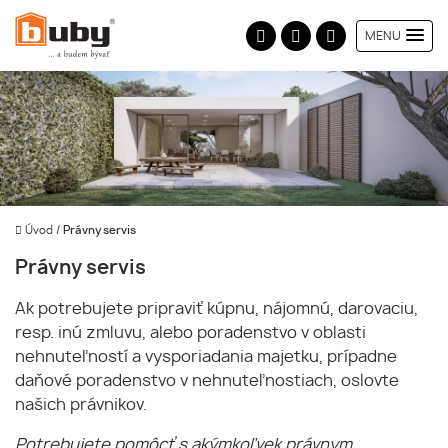
MENU
Úvod
/
Právny servis
Právny servis
Ak potrebujete pripraviť kúpnu, nájomnú, darovaciu,
resp. inú zmluvu, alebo poradenstvo v oblasti
nehnuteľností a vysporiadania majetku, prípadne
daňové poradenstvo v nehnuteľnostiach, oslovte
našich právnikov.
Potrebujete pomôcť s akýmkoľvek právnym