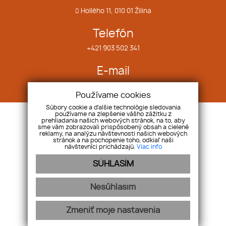
Hollého 11, 010 01 Žilina
Telefón
+421 903 502 341
E-mail
info@bubyreality.sk
Používame cookies
Súbory cookie a ďalšie technológie sledovania
používame na zlepšenie vášho zážitku z
O nás
Náš tím
prehliadania našich webových stránok, na to, aby
sme vám zobrazovali prispôsobený obsah a cielené
Služby
Pobočky
reklamy, na analýzu návštevnosti našich webových
Cenník
Kontakt
stránok a na pochopenie toho, odkiaľ naši
návštevníci prichádzajú.
Viac info
Reality ZA
Blog
SÚHLASÍM
Reality PB
Cookies
Reality MT
GDPR
Nesúhlasím
Zmeniť moje nastavenia
webex.digital
-
REALVIA.sk