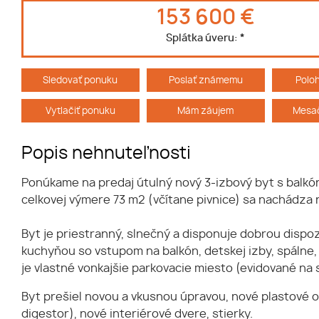
153 600 €
Splátka úveru:
*
Sledovať ponuku
Poslať známemu
Polo
Vytlačiť ponuku
Mám záujem
Mesač
Popis nehnuteľnosti
Ponúkame na predaj útulný nový 3-izbový byt s balkóno
celkovej výmere 73 m2 (včítane pivnice) sa nachád
Byt je priestranný, slnečný a disponuje dobrou dispo
kuchyňou so vstupom na balkón, detskej izby, spálne
je vlastné vonkajšie parkovacie miesto (evidované n
Byt prešiel novou a vkusnou úpravou, nové plastové o
digestor), nové interiérové dvere, stierky.