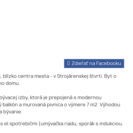
Zdieľať na Facebooku
lízko centra mesta - v Strojárenskej štvrti. Byt o
ho domu.
obývacej izby, ktorá je prepojená s modernou
ý balkón a murovaná pivnica o výmere 7 m2. Výhodou
a bývanie.
s el.spotrebičmi (umývačka riadu, sporák s indukciou,