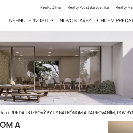
Reality Žilina
Reality Považská Bystrica
Reality Ma
NEHNUTEĽNOSTI
NOVOSTAVBY
CHCEM PREDA
rica
/
PREDAJ 3 IZBOVÝ BYT S BALKÓNOM A PARKOVANÍM, POV.B
NOM A