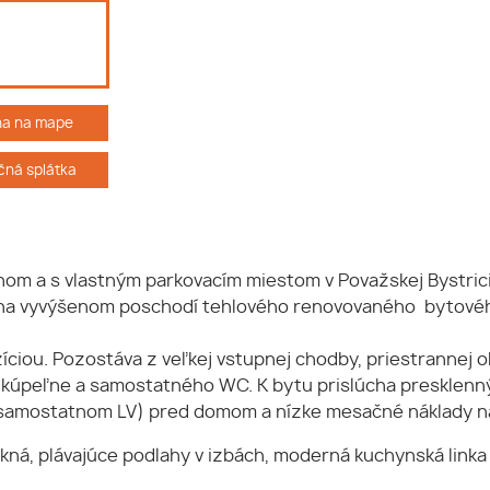
ha na mape
ná splátka
m a s vlastným parkovacím miestom v Považskej Bystrici, b
za na vyvýšenom poschodí tehlového renovovaného bytové
zíciou. Pozostáva z veľkej vstupnej chodby, priestrannej 
, kúpeľne a samostatného WC. K bytu prislúcha presklenn
a samostatnom LV) pred domom a nízke mesačné náklady n
kná, plávajúce podlahy v izbách, moderná kuchynská linka 