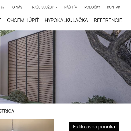
rtin
O NÁS
NAŠE SLUŽBY
NÁŠ TÍM
POBOČKY
KONTAKT
Ť
CHCEM KÚPIŤ
HYPOKALKULAČKA
REFERENCIE
YSTRICA
Exkluzívna ponuka