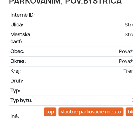
PARKOVANÍM, POV.BYSTRICA
Interné ID:
Ulica:
Str
Mestská
Str
časť:
Obec:
Považ
Okres:
Považ
Kraj:
Tren
Druh:
Typ:
Typ bytu:
top
vlastné parkovacie miesto
bl
Iné: