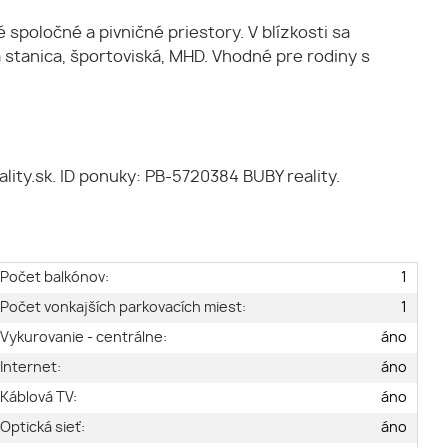
spoločné a pivničné priestory. V blízkosti sa
 stanica, športoviská, MHD. Vhodné pre rodiny s
ity.sk. ID ponuky: PB-5720384 BUBY reality.
Počet balkónov:
1
Počet vonkajších parkovacích miest:
1
Vykurovanie - centrálne:
áno
Internet:
áno
Káblová TV:
áno
Optická sieť:
áno