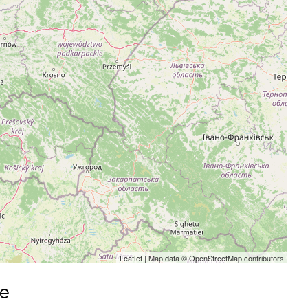
Leaflet
| Map data ©
OpenStreetMap
contributors
me