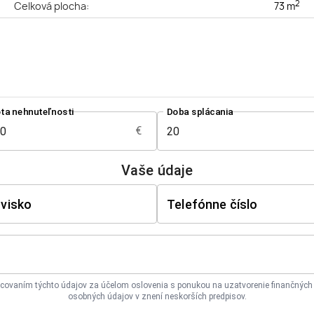
2
a
Celková plocha:
73 m