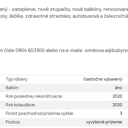
ný - zateplenie, nové stupačky, nové balkóny, renovované 
y, škôlka, zdravotné stredisko, autobusová a železničná
 čísle 0904 653300 alebo na e-maile: simikova.a@bubyreal
e
Typ výbavy:
čiastočne vybavený
é
Balkón:
áno
2
Rok poslednej rekonštrukcie:
2020
2
Rok kolaudácie:
2020
a
Počet poschodí od prízemia vyššie:
3
3
Pozícia:
vyvýšené prízemie