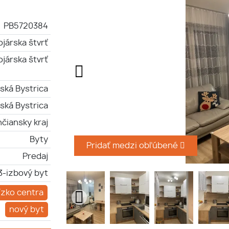
PB5720384
ojárska štvrť
ojárska štvrť
ská Bystrica
ská Bystrica
čiansky kraj
Byty
Pridať medzi obľúbené
Predaj
3-izbový byt
ízko centra
nový byt