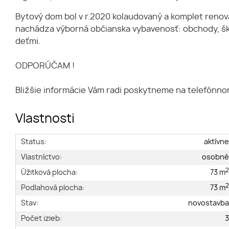
Bytový dom bol v r.2020 kolaudovaný a komplet renova
nachádza výborná občianska vybavenosť: obchody, škol
deťmi.
ODPORÚČAM !
Bližšie informácie Vám radi poskytneme na telefónnom
Vlastnosti
Status:
aktívn
Vlastníctvo:
osobn
Úžitková plocha:
73 m
Podlahová plocha:
73 m
Stav:
novostavb
Počet izieb: