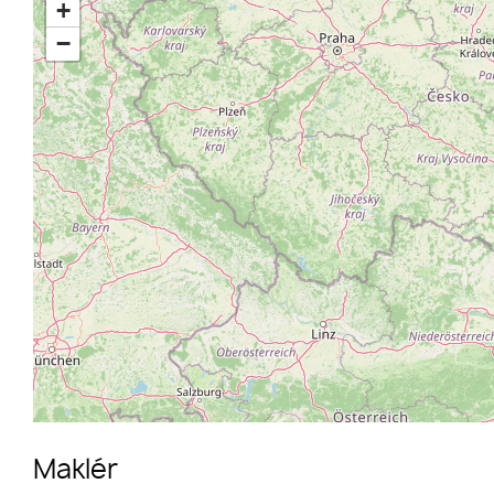
+
−
Maklér