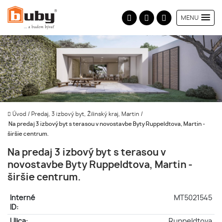
MENU
Úvod
/
Predaj, 3 izbový byt, Žilinský kraj, Martin
/
Na predaj 3 izbový byt s terasou v novostavbe Byty Ruppeldtova, Martin -
širšie centrum.
Na predaj 3 izbový byt s terasou v
novostavbe Byty Ruppeldtova, Martin -
širšie centrum.
Interné
MT5021545
ID:
Ulica:
Ruppeldtova