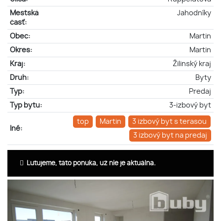
Mestská
Jahodníky
časť:
Obec:
Martin
Okres:
Martin
Kraj:
Žilinský kraj
Druh:
Byty
Typ:
Predaj
Typ bytu:
3-izbový byt
top
Martin
3 izbový byt s terasou
Iné:
3 izbový byt na predaj
Ľutujeme, táto ponuka, už nie je aktuálna.