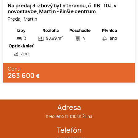
Na predaj 3 izbový byt s terasou, č. IIB_10J, v
novostavbe, Martin - širšie centrum.
Predaj, Martin
Izby
Rozloha
Poschodie
Pivnica
2
3
98.99 m
4
áno
Optická sieť
áno
Cena
263 600
€
Adresa
Hollého 11, 010 01 Žilina
Telefón