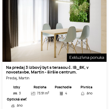
Exkluzívna ponuka
Na predaj 3 izbový byt s terasou č. IB_8K, v
novostavbe, Martin - širšie centrum.
Predaj, Martin
Izby
Rozloha
Poschodie
Pivnica
2
3
73.91 m
4
áno
Optická sieť
áno