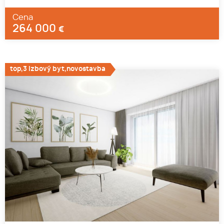
Cena
264 000
€
top,3 izbový byt,novostavba