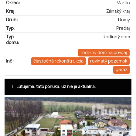
Okres:
Martin
Kraj:
Žilinský kraj
Druh:
Domy
Typ:
Predaj
Typ
Rodinný dom
domu:
rodinný dom na predaj
Iné:
čiastočná rekonštrukcia
rovinatý pozemok
garáž
Ľutujeme, táto ponuka, už nie je aktuálna.