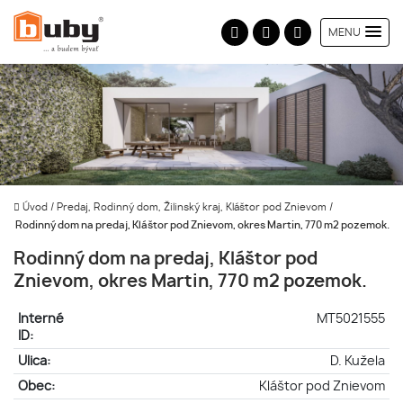
MENU
Úvod
/
Predaj, Rodinný dom, Žilinský kraj, Kláštor pod Znievom
/
Rodinný dom na predaj, Kláštor pod Znievom, okres Martin, 770 m2 pozemok.
Rodinný dom na predaj, Kláštor pod
Znievom, okres Martin, 770 m2 pozemok.
Interné
MT5021555
ID:
Ulica:
D. Kužela
Obec:
Kláštor pod Znievom