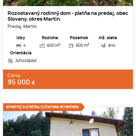
Rozostavaný rodinný dom - platňa na predaj, obec
Slovany, okres Martin.
Predaj, Martin
Izby
Rozloha
Pozemok
Inž. siete
2
2
4
600 m
600 m
áno
Orientácia
Juhozápad
Cena
95 000
€
slnečný,turistika,lyžiarske stredisko