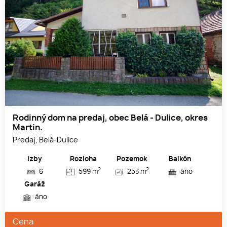
Rodinný dom na predaj, obec Belá - Dulice, okres
Martin.
Predaj, Belá-Dulice
Izby
Rozloha
Pozemok
Balkón
2
2
6
599 m
253 m
áno
Garáž
áno
Cena