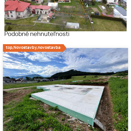
Podobné nehnuteľnosti
top,Novostavby,novostavba