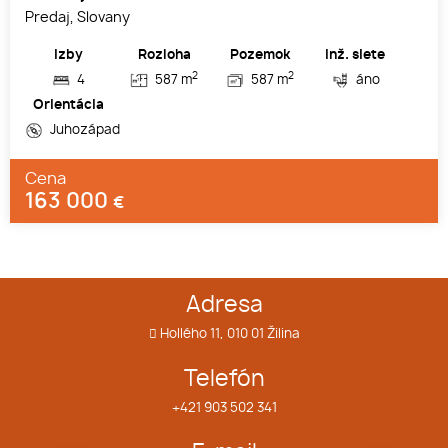
Predaj, Slovany
Izby
Rozloha
Pozemok
Inž. siete
2
2
4
587 m
587 m
áno
Orientácia
Juhozápad
Cena
163 000
€
Adresa
Hollého 11, 010 01 Žilina
Telefón
+421 903 502 341