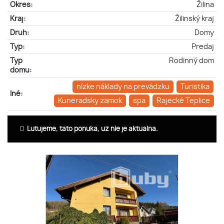
Okres:
Žilina
Kraj:
Žilinský kraj
Druh:
Domy
Typ:
Predaj
Typ
Rodinný dom
domu:
nízke náklady na prevádzku
Turistika
Iné:
Kuneradsky zamok
spa
Rajecké Teplice
Ľutujeme, táto ponuka, už nie je aktuálna.