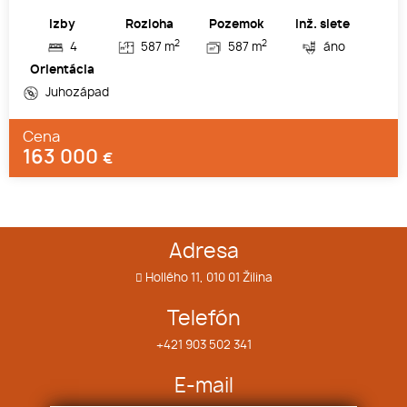
Izby
Rozloha
Pozemok
Inž. siete
2
2
4
587 m
587 m
áno
Orientácia
Juhozápad
Cena
163 000
€
Adresa
Hollého 11, 010 01 Žilina
Telefón
+421 903 502 341
E-mail