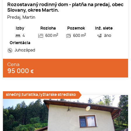
Rozostavaný rodinný dom - platňa na predaj, obec
Slovany, okres Martin.
Predaj, Martin
Izby
Rozloha
Pozemok
Inž. siete
2
2
4
600 m
600 m
áno
Orientácia
Juhozápad
Cena
95 000
€
slnečný,turistika,lyžiarske stredisko