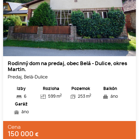
Rodinný dom na predaj, obec Belá - Dulice, okres
Martin.
Predaj, Belá-Dulice
Izby
Rozloha
Pozemok
Balkón
2
2
6
599 m
253 m
áno
Garáž
áno
Cena
150 000
€