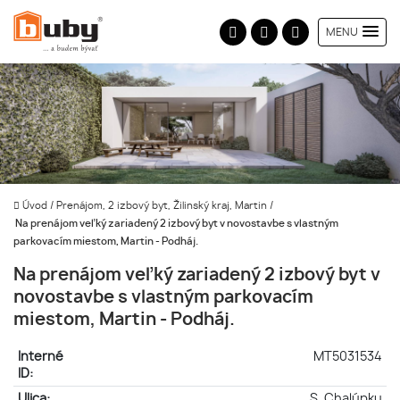
MENU
Úvod
/
Prenájom, 2 izbový byt, Žilinský kraj, Martin
/
Na prenájom veľký zariadený 2 izbový byt v novostavbe s vlastným
parkovacím miestom, Martin - Podháj.
Na prenájom veľký zariadený 2 izbový byt v
novostavbe s vlastným parkovacím
miestom, Martin - Podháj.
Interné
MT5031534
ID:
Ulica:
S. Chalúpku