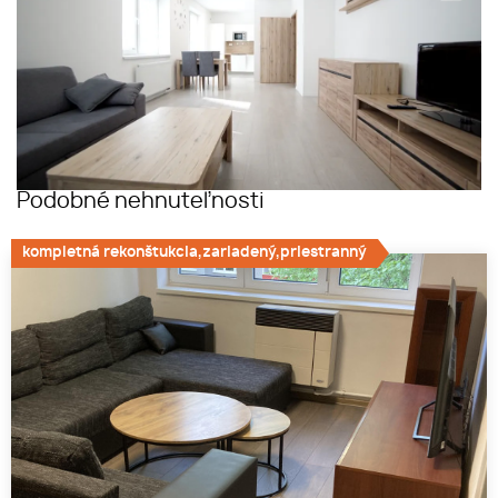
Podobné nehnuteľnosti
kompletná rekonštukcia,zariadený,priestranný