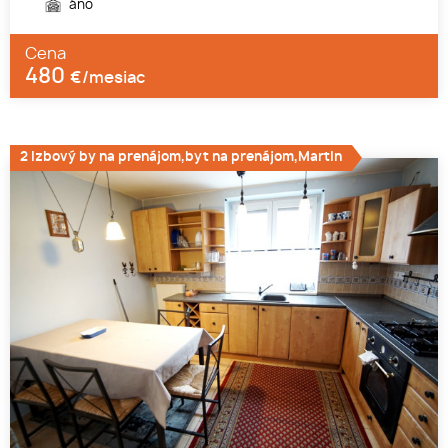
áno
Cena
480
€/mesiac
2 izbový by na prenájom,byt na prenájom,Martin