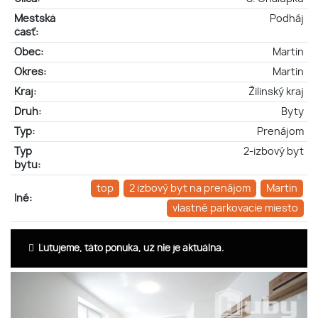
Mestská
Podháj
časť:
Obec:
Martin
Okres:
Martin
Kraj:
Žilinský kraj
Druh:
Byty
Typ:
Prenájom
Typ
2-izbový byt
bytu:
top
2 izbový byt na prenájom
Martin
Iné:
vlastné parkovacie miesto
Ľutujeme, táto ponuka, už nie je aktuálna.