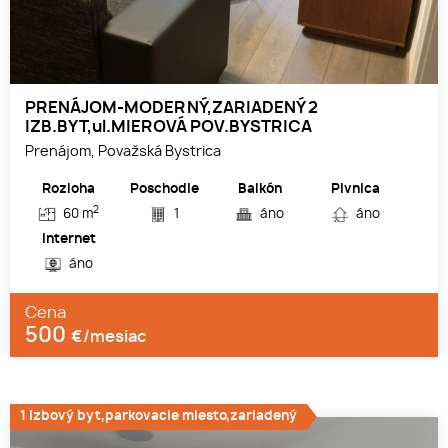
PRENÁJOM-MODERNÝ,ZARIADENÝ 2
IZB.BYT,ul.MIEROVÁ POV.BYSTRICA
Prenájom, Považská Bystrica
Rozloha
Poschodie
Balkón
Pivnica
2
60 m
1
áno
áno
Internet
áno
Cena
500
€/mesiac
1 izbový byt,parkovacie miesto,zariadený