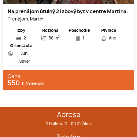
Na prenájom útulný 2 izbový byt v centre Martina.
Prenájom, Martin
Izby
Rozloha
Poschodie
Pivnica
2
2
58 m
1
áno
Orientácia
Juh,
Sever
Cena
550
€/mesiac
Adresa
Hollého 11, 010 01 Žilina