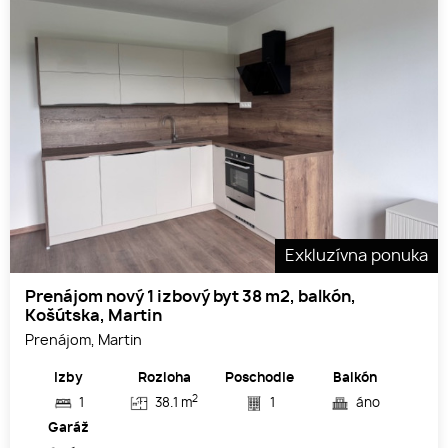
Exkluzívna ponuka
Prenájom nový 1 izbový byt 38 m2, balkón,
Košútska, Martin
Prenájom, Martin
Izby
Rozloha
Poschodie
Balkón
2
1
38.1 m
1
áno
Garáž