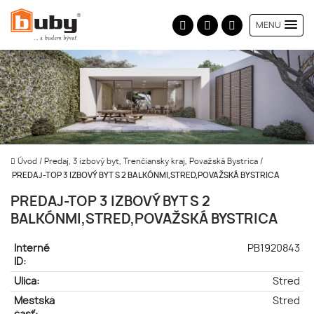
MENU
Úvod
/
Predaj, 3 izbový byt, Trenčiansky kraj, Považská Bystrica
/
PREDAJ-TOP 3 IZBOVÝ BYT S 2 BALKÓNMI,STRED,POVAŽSKÁ BYSTRICA
PREDAJ-TOP 3 IZBOVÝ BYT S 2
BALKÓNMI,STRED,POVAŽSKÁ BYSTRICA
Interné
PB1920843
ID:
Ulica:
Stred
Mestská
Stred