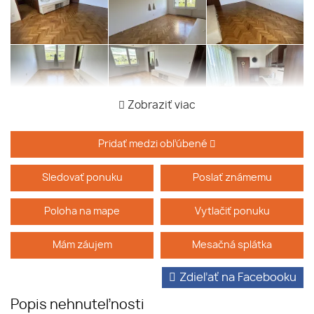
Zobraziť viac
Pridať medzi obľúbené
Sledovať ponuku
Poslať známemu
Poloha na mape
Vytlačiť ponuku
Mám záujem
Mesačná splátka
Zdieľať na Facebooku
Popis nehnuteľnosti