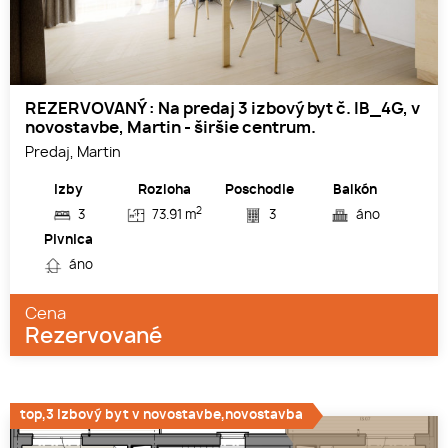
REZERVOVANÝ : Na predaj 3 izbový byt č. IB_4G, v
novostavbe, Martin - širšie centrum.
Predaj, Martin
Izby
Rozloha
Poschodie
Balkón
2
3
73.91 m
3
áno
Pivnica
áno
Cena
Rezervované
top,3 izbový byt v novostavbe,novostavba