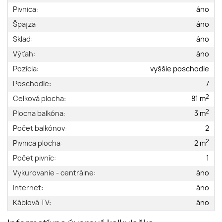
Pivnica:
áno
Špajza:
áno
Sklad:
áno
Výťah:
áno
Pozícia:
vyššie poschodie
Poschodie:
7
2
Celková plocha:
81 m
2
Plocha balkóna:
3 m
Počet balkónov:
2
2
Pivnica plocha:
2 m
Počet pivníc:
1
Vykurovanie - centrálne:
áno
Internet:
áno
Káblová TV:
áno