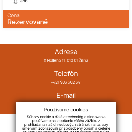
áno
Cena
Rezervované
Adresa
Hollého 11, 010 01 Žilina
Telefón
+421 903 502 341
E-mail
info@bubyreality.sk
Používame cookies
Súbory cookie a ďalšie technológie sledovania
používame na zlepšenie vášho zážitku z
O nás
Náš tím
prehliadania našich webových stránok, na to, aby
Služby
Pobočky
sme vám zobrazovali prispôsobený obsah a cielené