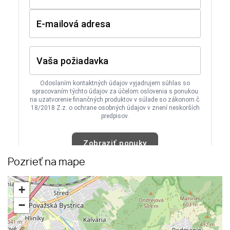
Pozrieť na mape
+
−