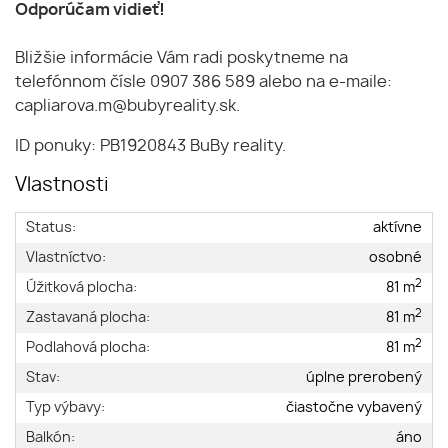
Odporúčam vidieť!
Bližšie informácie Vám radi poskytneme na
telefónnom čísle 0907 386 589 alebo na e-maile:
capliarova.m@bubyreality.sk.
ID ponuky: PB1920843 BuBy reality.
Vlastnosti
Status:
aktívne
Vlastníctvo:
osobné
2
Úžitková plocha:
81 m
2
Zastavaná plocha:
81 m
2
Podlahová plocha:
81 m
Stav:
úplne prerobený
Typ výbavy:
čiastočne vybavený
Balkón:
áno