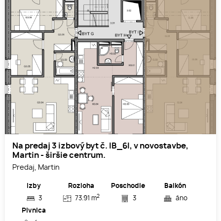
Na predaj 3 izbový byt č. IB_6I, v novostavbe,
Martin - širšie centrum.
Predaj, Martin
Izby
Rozloha
Poschodie
Balkón
2
3
73.91 m
3
áno
Pivnica