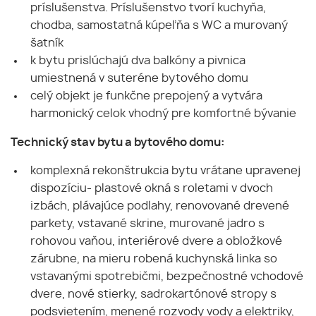
príslušenstva. Príslušenstvo tvorí kuchyňa,
chodba, samostatná kúpeľňa s WC a murovaný
šatník
k bytu prislúchajú dva balkóny a pivnica
umiestnená v suteréne bytového domu
celý objekt je funkčne prepojený a vytvára
harmonický celok vhodný pre komfortné bývanie
Technický stav bytu a bytového domu:
komplexná rekonštrukcia bytu vrátane upravenej
dispozíciu- plastové okná s roletami v dvoch
izbách, plávajúce podlahy, renovované drevené
parkety, vstavané skrine, murované jadro s
rohovou vaňou, interiérové dvere a obložkové
zárubne, na mieru robená kuchynská linka so
vstavanými spotrebičmi, bezpečnostné vchodové
dvere, nové stierky, sadrokartónové stropy s
podsvietením, menené rozvody vody a elektriky,