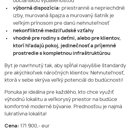
občianskou vybavenosťou
výborná dispozícia:
priestranné a nepriechdné
izby, murovaná špajza a murovaný šatník je
veľkým prínosom pre danú nehnuteľnosť
nekonfliktné medziľudské vzťahy
vhodné pre rodiny s deťmi, alebo pre klientov,
ktorí hľadajú pokoj, jedinečnosť a príjemné
prostredie s kompletnou infraštruktúrou
Byt je navrhnutý tak, aby spĺňal najvyššie štandardy
pre akýchkoľvek náročných klientov. Nehnuteľnosť,
ktorá v sebe skrýva veľký potenciál do budúcnosti!
Ponuka je ideálna pre každého, kto chce využiť
výhodnú lokalitu a veľkorysý priestor na budúce
komfortné moderné bývanie. Prednosťou je najmä
lukratívna lokalita!
Cena:
171 900,- eur