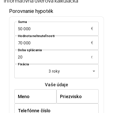
Informatívna úverová kalkulačka