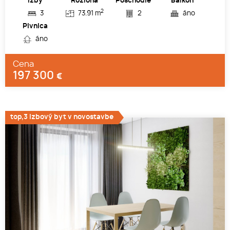
Izby
Rozloha
Poschodie
Balkón
2
3
73.91 m
2
áno
Pivnica
áno
Cena
197 300
€
top,3 izbový byt v novostavbe