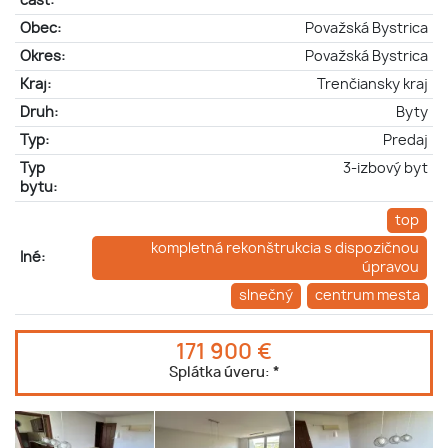
časť:
Obec:
Považská Bystrica
Okres:
Považská Bystrica
Kraj:
Trenčiansky kraj
Druh:
Byty
Typ:
Predaj
Typ
3-izbový byt
bytu:
top
kompletná rekonštrukcia s dispozičnou
Iné:
úpravou
slnečný
centrum mesta
171 900 €
Splátka úveru:
*