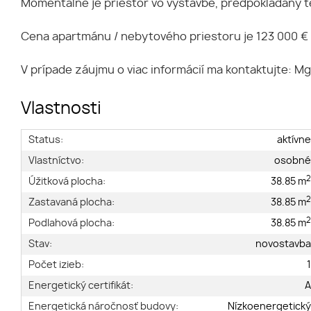
Momentálne je priestor vo výstavbe, predpokladaný te
Cena apartmánu / nebytového priestoru je 123 000 € 
V prípade záujmu o viac informácií ma kontaktujte: Mg
Vlastnosti
Status:
aktívn
Vlastníctvo:
osobn
Úžitková plocha:
38.85 m
Zastavaná plocha:
38.85 m
Podlahová plocha:
38.85 m
Stav:
novostavb
Počet izieb:
Energetický certifikát:
Energetická náročnosť budovy:
Nízkoenergetick