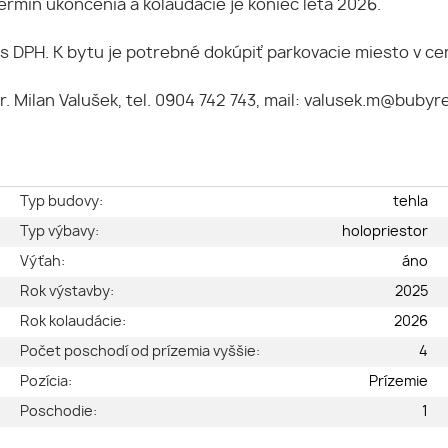
rmín ukončenia a kolaudácie je koniec leta 2026.
s DPH. K bytu je potrebné dokúpiť parkovacie miesto v ce
r. Milan Valušek, tel. 0904 742 743, mail: valusek.m@bubyr
e
Typ budovy:
tehla
é
Typ výbavy:
holopriestor
2
Výťah:
áno
2
Rok výstavby:
2025
2
Rok kolaudácie:
2026
a
Počet poschodí od prízemia vyššie:
4
1
Pozícia:
Prízemie
A
Poschodie:
1
ý