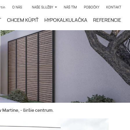
rtin
O NÁS
NAŠE SLUŽBY
NÁŠ TÍM
POBOČKY
KONTAKT
Ť
CHCEM KÚPIŤ
HYPOKALKULAČKA
REFERENCIE
Martine, - širšie centrum.