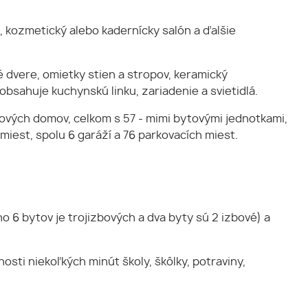
 kozmetický alebo kadernícky salón a ďalšie
dvere, omietky stien a stropov, keramický
obsahuje kuchynskú linku, zariadenie a svietidlá.
vých domov, celkom s 57 - mimi bytovými jednotkami,
iest, spolu 6 garáží a 76 parkovacích miest.
 6 bytov je trojizbových a dva byty sú 2 izbové) a
sti niekoľkých minút školy, škôlky, potraviny,