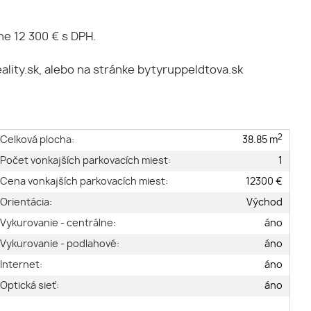
ne 12 300 € s DPH.
eality.sk, alebo na stránke bytyruppeldtova.sk
2
Celková plocha:
38.85 m
Počet vonkajších parkovacích miest:
1
Cena vonkajších parkovacích miest:
12300 €
Orientácia:
Východ
Vykurovanie - centrálne:
áno
Vykurovanie - podlahové:
áno
Internet:
áno
Optická sieť:
áno