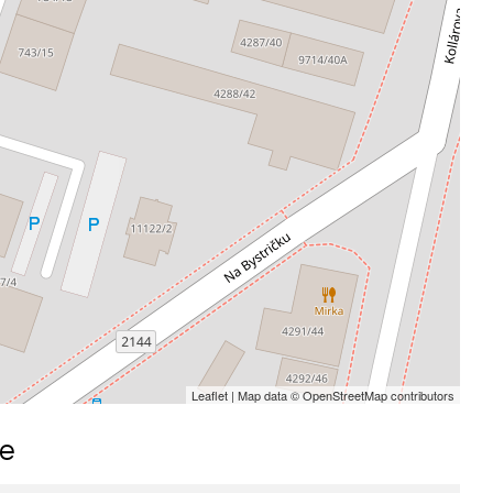
Leaflet
| Map data ©
OpenStreetMap
contributors
me