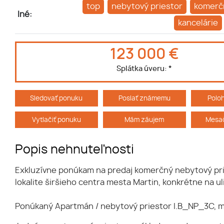
top
nebytový priestor
komerčn
Iné:
kancelárie
123 000 €
Splátka úveru:
*
Sledovať ponuku
Poslať známemu
Polo
Vytlačiť ponuku
Mám záujem
Mesač
Popis nehnuteľnosti
Exkluzívne ponúkam na predaj komerčný nebytový pri
lokalite širšieho centra mesta Martin, konkrétne na ul
Ponúkaný Apartmán / nebytový priestor I.B_NP_3C, má