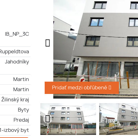
IB_NP_3C
Ruppeldtova
Jahodníky
Martin
Pridať medzi obľúbené
Martin
Žilinský kraj
Byty
Predaj
1-izbový byt