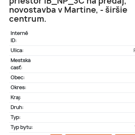
priestor IB_NP_3C na predaj,
novostavba v Martine, - širšie
centrum.
Interné
ID:
Ulica:
Mestská
časť:
Obec:
Okres:
Kraj:
Druh:
Typ:
Typ bytu: