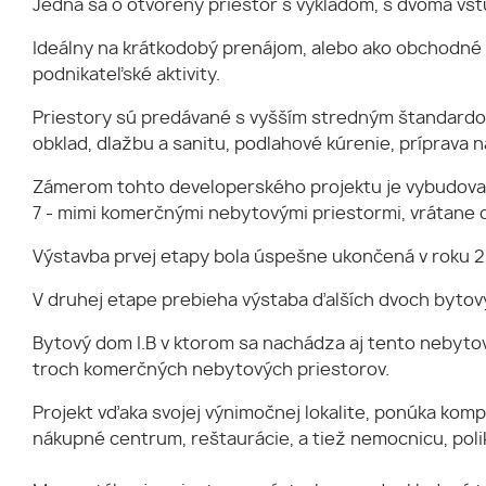
Jedná sa o otvorený priestor s výkladom, s dvoma vst
Ideálny na krátkodobý prenájom, alebo ako obchodné p
podnikateľské aktivity.
Priestory sú predávané s vyšším stredným štandardom
obklad, dlažbu a sanitu, podlahové kúrenie, príprava n
Zámerom tohto developerského projektu je vybudovať
7 - mimi komerčnými nebytovými priestormi, vrátane d
Výstavba prvej etapy bola úspešne ukončená v roku 2
V druhej etape prebieha výstaba ďalších dvoch bytov
Bytový dom I.B v ktorom sa nachádza aj tento nebytov
troch komerčných nebytových priestorov.
Projekt vďaka svojej výnimočnej lokalite, ponúka komp
nákupné centrum, reštaurácie, a tiež nemocnicu, polik