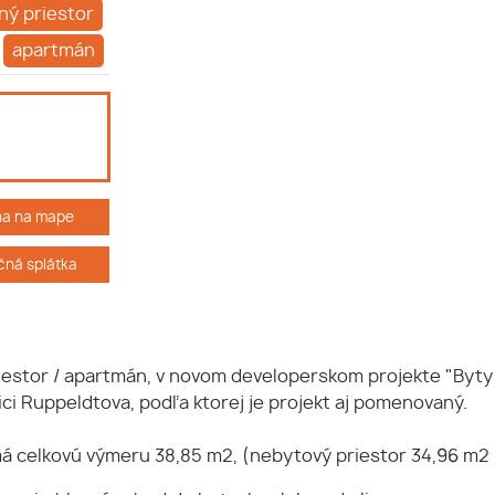
ý priestor
apartmán
ha na mape
ná splátka
estor / apartmán, v novom developerskom projekte "Byty 
ici Ruppeldtova, podľa ktorej je projekt aj pomenovaný.
 celkovú výmeru 38,85 m2, (nebytový priestor 34,96 m2 