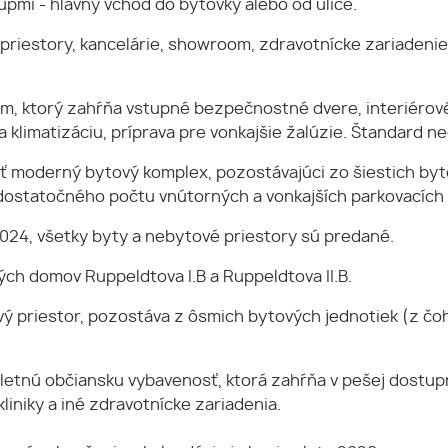
upmi - hlavný vchod do bytovky alebo od ulice.
riestory, kancelárie, showroom, zdravotnícke zariadenie,
, ktorý zahŕňa vstupné bezpečnostné dvere, interiérové 
a klimatizáciu, príprava pre vonkajšie žalúzie. Štandard ne
 moderný bytový komplex, pozostávajúci zo šiestich byto
ostatočného počtu vnútorných a vonkajších parkovacích m
024, všetky byty a nebytové priestory sú predané.
ých domov Ruppeldtova I.B a Ruppeldtova II.B.
ý priestor, pozostáva z ôsmich bytových jednotiek (z čoho
letnú občiansku vybavenosť, ktorá zahŕňa v pešej dostupno
liniky a iné zdravotnícke zariadenia.