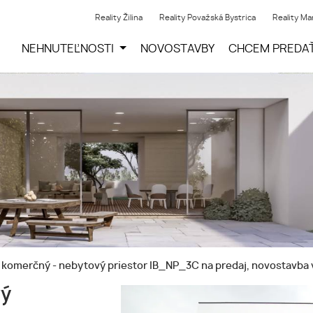
Reality Žilina
Reality Považská Bystrica
Reality Ma
NEHNUTEĽNOSTI
NOVOSTAVBY
CHCEM PREDA
komerčný - nebytový priestor IB_NP_3C na predaj, novostavba v 
vý