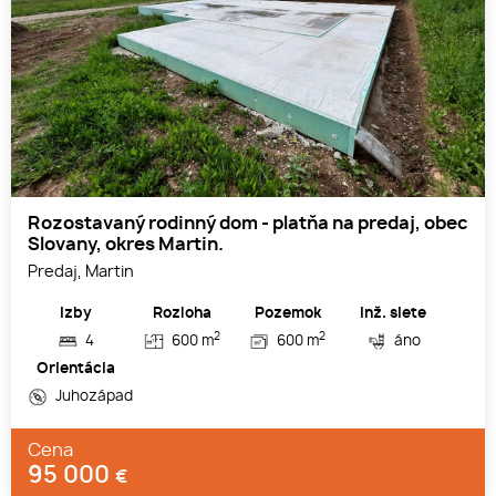
Rozostavaný rodinný dom - platňa na predaj, obec
Slovany, okres Martin.
Predaj, Martin
Izby
Rozloha
Pozemok
Inž. siete
2
2
4
600 m
600 m
áno
Orientácia
Juhozápad
Cena
95 000
€