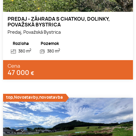
PREDAJ - ZÁHRADA S CHATKOU, DOLINKY,
POVAŽSKÁ BYSTRICA
Predaj, Považská Bystrica
Rozloha
Pozemok
2
2
380 m
380 m
Cena
47 000
€
top,Novostavby,novostavba