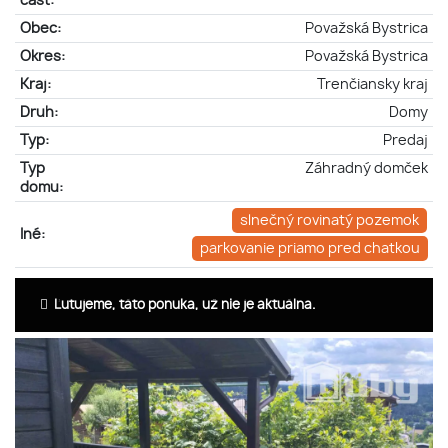
časť:
Obec:
Považská Bystrica
Okres:
Považská Bystrica
Kraj:
Trenčiansky kraj
Druh:
Domy
Typ:
Predaj
Typ
Záhradný domček
domu:
slnečný rovinatý pozemok
Iné:
parkovanie priamo pred chatkou
Ľutujeme, táto ponuka, už nie je aktuálna.