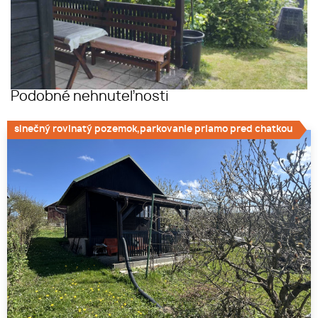
Podobné nehnuteľnosti
slnečný rovinatý pozemok,parkovanie priamo pred chatkou