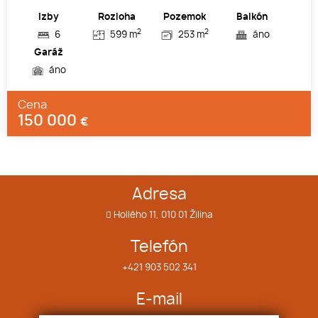
Izby
Rozloha
Pozemok
Balkón
2
2
6
599 m
253 m
áno
Garáž
áno
Cena
150 000
€
Adresa
Hollého 11, 010 01 Žilina
Telefón
+421 903 502 341
E-mail