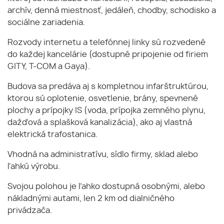
archív, denná miestnosť, jedáleň, chodby, schodisko a
sociálne zariadenia.
Rozvody internetu a telefónnej linky sú rozvedené
do každej kancelárie (dostupné pripojenie od firiem
GITY, T-COM a Gaya).
Budova sa predáva aj s kompletnou infarštruktúrou,
ktorou sú oplotenie, osvetlenie, brány, spevnené
plochy a prípojky IS (voda, prípojka zemného plynu,
dažďová a splašková kanalizácia), ako aj vlastná
elektrická trafostanica.
Vhodná na administratívu, sídlo firmy, sklad alebo
ľahkú výrobu.
Svojou polohou je ľahko dostupná osobnými, alebo
nákladnými autami, len 2 km od dialničného
privádzača.