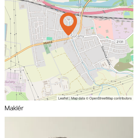
Leaflet
| Map data ©
OpenStreetMap
contributors
Maklér