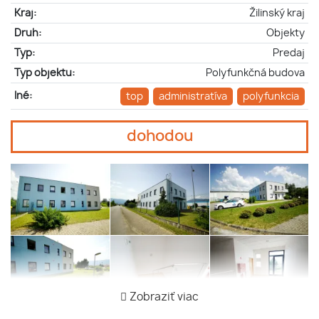
Kraj:
Žilinský kraj
Druh:
Objekty
Typ:
Predaj
Typ objektu:
Polyfunkčná budova
Iné:
top
administratíva
polyfunkcia
dohodou
Zobraziť viac