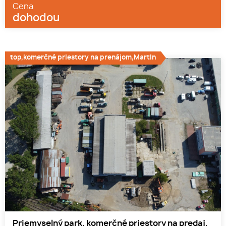
Cena
dohodou
top,komerčné priestory na prenájom,Martin
Priemyselný park, komerčné priestory na predaj,