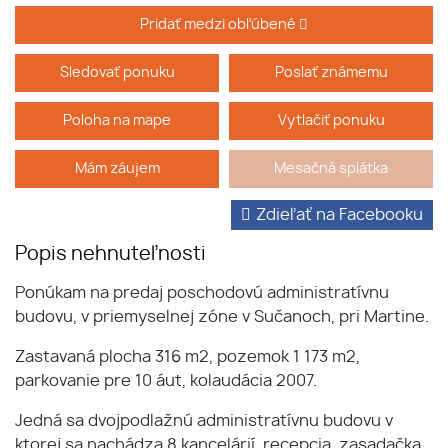
Pridať medzi obľúbené
Sledovať ponuku
Poslať známemu
Poloha na mape
Vytlačiť ponuku
Mám záujem
Mesačná splátka
Zdieľať na Facebooku
Popis nehnuteľnosti
Ponúkam na predaj poschodovú administratívnu
budovu, v priemyselnej zóne v Sučanoch, pri Martine.
Zastavaná plocha 316 m2, pozemok 1 173 m2,
parkovanie pre 10 áut, kolaudácia 2007.
Jedná sa dvojpodlažnú administratívnu budovu v
ktorej sa nachádza 8 kancelárií, recepcia, zasadačka,