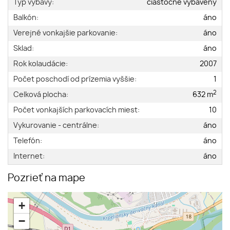
Typ výbavy:
čiastočne vybavený
Balkón:
áno
Verejné vonkajšie parkovanie:
áno
Sklad:
áno
Rok kolaudácie:
2007
Počet poschodí od prízemia vyššie:
1
2
Celková plocha:
632 m
Počet vonkajších parkovacích miest:
10
Vykurovanie - centrálne:
áno
Telefón:
áno
Internet:
áno
Pozrieť na mape
+
−