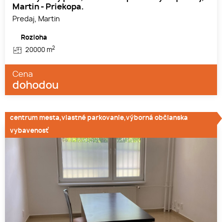
Martin - Priekopa.
Predaj, Martin
Rozloha
2
20000 m
Cena
dohodou
centrum mesta,vlastné parkovanie,výborná občianska
vybavenosť