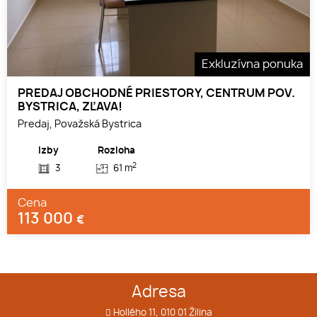
Exkluzívna ponuka
PREDAJ OBCHODNÉ PRIESTORY, CENTRUM POV.
BYSTRICA, ZĽAVA!
Predaj, Považská Bystrica
Izby
Rozloha
2
3
61 m
Cena
113 000
€
Adresa
Hollého 11, 010 01 Žilina