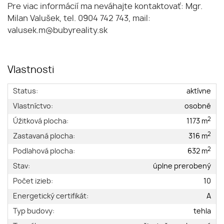
Pre viac informácií ma neváhajte kontaktovať: Mgr.
Milan Valušek, tel. 0904 742 743, mail:
valusek.m@bubyreality.sk
Vlastnosti
Status:
aktívne
Vlastníctvo:
osobné
2
Úžitková plocha:
1173 m
2
Zastavaná plocha:
316 m
2
Podlahová plocha:
632 m
Stav:
úplne prerobený
Počet izieb:
10
Energetický certifikát:
A
Typ budovy:
tehla