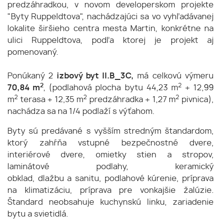
predzáhradkou, v novom developerskom projekte
"Byty Ruppeldtova", nachádzajúci sa vo vyhľadávanej
lokalite širšieho centra mesta Martin, konkrétne na
ulici Ruppeldtova, podľa ktorej je projekt aj
pomenovaný.
Ponúkaný 2
izbový byt II.B_3C,
má celkovú výmeru
2
2
70,84 m
, (podlahová plocha bytu 44,23 m
+ 12,99
2
2
2
m
terasa + 12,35 m
predzáhradka + 1,27 m
pivnica),
nachádza sa na 1/4 podlaží s výťahom.
Byty sú predávané s vyšším stredným štandardom,
ktorý zahŕňa vstupné bezpečnostné dvere,
interiérové dvere, omietky stien a stropov,
laminátové podlahy, keramický
obklad, dlažbu a sanitu, podlahové kúrenie, príprava
na klimatizáciu, príprava pre vonkajšie žalúzie.
Štandard neobsahuje kuchynskú linku, zariadenie
bytu a svietidlá.