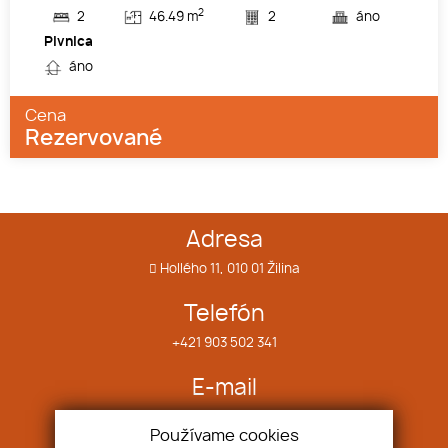
2
2
46.49 m
2
áno
Pivnica
áno
Cena
Rezervované
Adresa
Hollého 11, 010 01 Žilina
Telefón
+421 903 502 341
E-mail
info@bubyreality.sk
Používame cookies