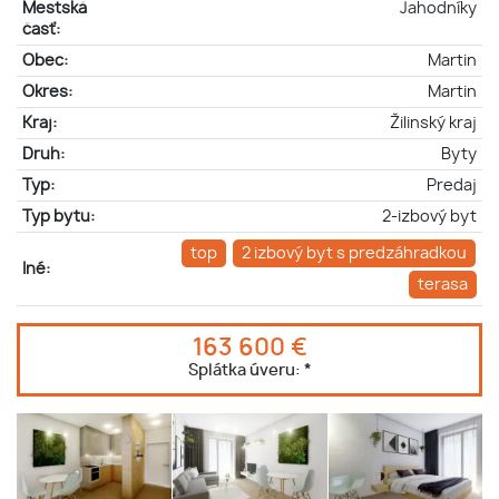
Mestská
Jahodníky
časť:
Obec:
Martin
Okres:
Martin
Kraj:
Žilinský kraj
Druh:
Byty
Typ:
Predaj
Typ bytu:
2-izbový byt
top
2 izbový byt s predzáhradkou
Iné:
terasa
163 600 €
Splátka úveru:
*