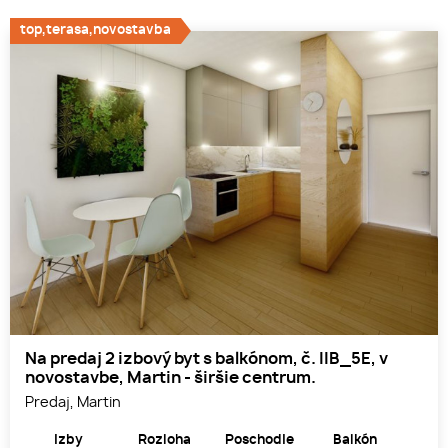
top,terasa,novostavba
Na predaj 2 izbový byt s balkónom, č. IIB_5E, v
novostavbe, Martin - širšie centrum.
Predaj, Martin
Izby
Rozloha
Poschodie
Balkón