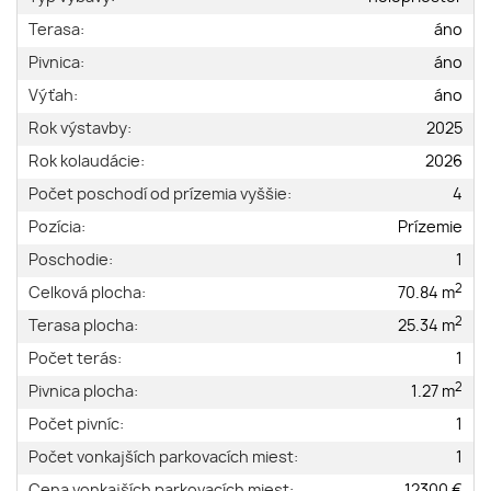
Terasa:
áno
Pivnica:
áno
Výťah:
áno
Rok výstavby:
2025
Rok kolaudácie:
2026
Počet poschodí od prízemia vyššie:
4
Pozícia:
Prízemie
Poschodie:
1
2
Celková plocha:
70.84 m
2
Terasa plocha:
25.34 m
Počet terás:
1
2
Pivnica plocha:
1.27 m
Počet pivníc:
1
Počet vonkajších parkovacích miest:
1
Cena vonkajších parkovacích miest:
12300 €