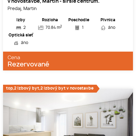
v novostavbe, Martin - širšie centrum.
Predaj, Martin
Izby
Rozloha
Poschodie
Pivnica
2
2
70.84 m
1
áno
Optická sieť
áno
Cena
Rezervované
top,2 izbový byt,2 izbový byt v novostavbe