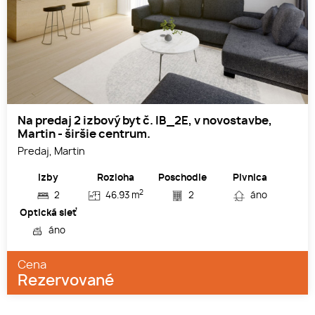
Na predaj 2 izbový byt č. IB_2E, v novostavbe,
Martin - širšie centrum.
Predaj, Martin
Izby
Rozloha
Poschodie
Pivnica
2
2
46.93 m
2
áno
Optická sieť
áno
Cena
Rezervované