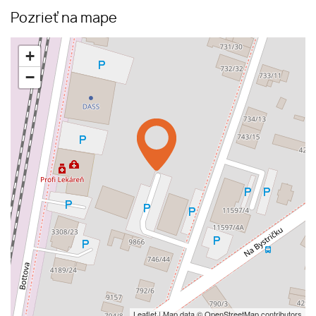
Pozrieť na mape
+
−
Leaflet
| Map data ©
OpenStreetMap
contributors