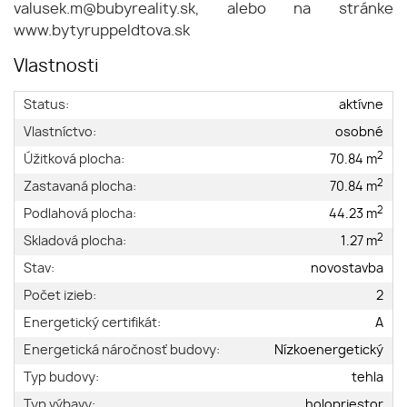
valusek.m@bubyreality.sk, alebo na stránke
www.bytyruppeldtova.sk
Vlastnosti
Status:
aktívne
Vlastníctvo:
osobné
2
Úžitková plocha:
70.84 m
2
Zastavaná plocha:
70.84 m
2
Podlahová plocha:
44.23 m
2
Skladová plocha:
1.27 m
Stav:
novostavba
Počet izieb:
2
Energetický certifikát:
A
Energetická náročnosť budovy:
Nízkoenergetický
Typ budovy:
tehla
Typ výbavy:
holopriestor