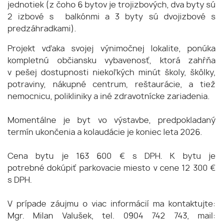
jednotiek (z čoho 6 bytov je trojizbových, dva byty sú
2 izbové s balkónmi a 3 byty sú dvojizbové s
predzáhradkami).
Projekt vďaka svojej výnimočnej lokalite, ponúka
kompletnú občiansku vybavenosť, ktorá zahŕňa
v pešej dostupnosti niekoľkých minút školy, škôlky,
potraviny, nákupné centrum, reštaurácie, a tiež
nemocnicu, polikliniky a iné zdravotnícke zariadenia.
Momentálne je byt vo výstavbe, predpokladaný
termín ukončenia a kolaudácie je koniec leta 2026.
Cena bytu je 163 600 € s DPH. K bytu je
potrebné dokúpiť parkovacie miesto v cene 12 300 €
s DPH.
V prípade záujmu o viac informácií ma kontaktujte:
Mgr. Milan Valušek, tel. 0904 742 743, mail: