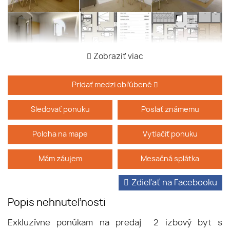
Zobraziť viac
Pridať medzi obľúbené
Sledovať ponuku
Poslať známemu
Poloha na mape
Vytlačiť ponuku
Mám záujem
Mesačná splátka
Zdieľať na Facebooku
Popis nehnuteľnosti
Exkluzívne ponúkam na predaj 2 izbový byt s